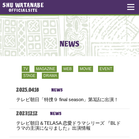
SHU WATANABE
OFFICIALSITE
NEWS
TV
MAGAZINE
WEB
MOVIE
EVENT
STAGE
DRAMA
2025.04.16
NEWS
テレビ朝日「特捜９ final season」第3話に出演！
2023.12.12
NEWS
テレビ朝日＆TELASA 恋愛ドラマシリーズ 『BLド
ラマの主演になりました』出演情報